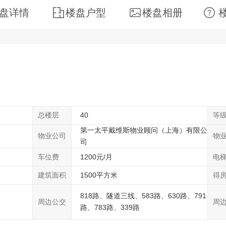
盘详情
楼盘户型
楼盘相册
总楼层
40
等
第一太平戴维斯物业顾问（上海）有限公
物业公司
物
司
车位费
1200元/月
电
建筑面积
1500平方米
得
818路、隧道三线、583路、630路、791
周边公交
周
路、783路、339路