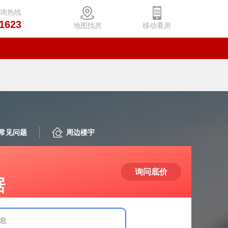
咨询热线
1623
地图找房
移动看房
常见问题
周边楼宇
询问底价
据
息