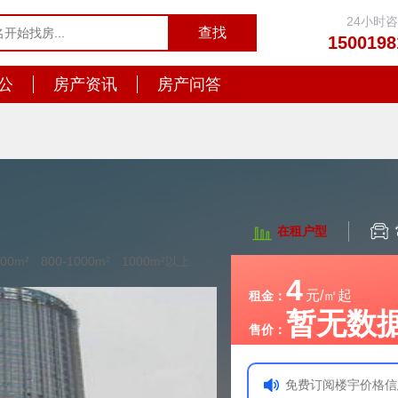
24小时
1500198
公
房产资讯
房产问答
在租户型
800m²
800-1000m²
1000m²以上
4
元/㎡起
租金：
暂无数
售价：
免费订阅楼宇价格信