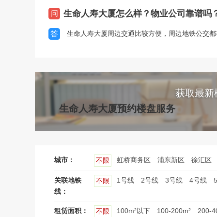
生命人寿大厦怎么样？物业公司靠谱吗
问
答
生命人寿大厦周边交通比较方便，周边地铁公交都
获取最新
生命人寿大厦预约楼盘服务
城市：
虹桥商务区
浦东新区
徐汇区
不限
关联地铁
1号线
2号线
3号线
4号线
不限
线：
租赁面积：
100m²以下
100-200m²
200-4
不限